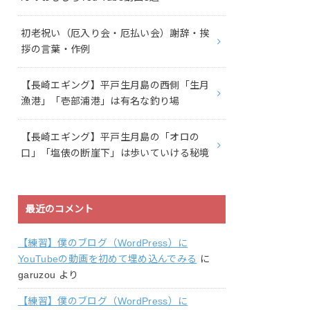
初老祝い（厄入り会・厄払い会）謝辞・挨
拶の言葉・作例
【長崎エギング】平戸生月島の西側「生月
漁港」「壱部浦港」は有名な釣り場
【長崎エギング】平戸生月島の「オロの
口」「塩俵の断崖下」は歩いていける秘境
最近のコメント
【練習】僕のブログ（WordPress）に
YouTubeの動画を初めて埋め込んでみる
に
garuzou
より
【練習】僕のブログ（WordPress）に