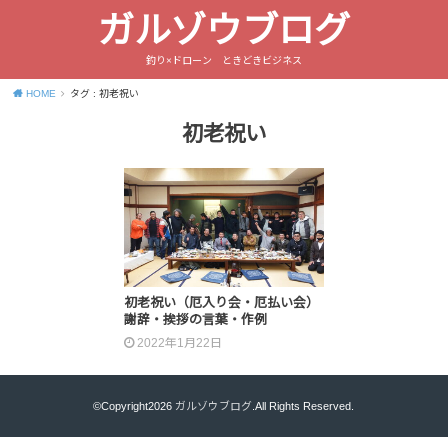
ガルゾウブログ
釣り×ドローン ときどきビジネス
HOME
タグ : 初老祝い
初老祝い
初老祝い（厄入り会・厄払い会）
謝辞・挨拶の言葉・作例
2022年1月22日
©Copyright2026
ガルゾウブログ
.All Rights Reserved.