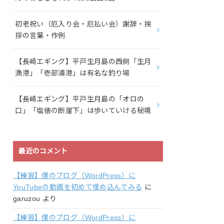
初老祝い（厄入り会・厄払い会）謝辞・挨
拶の言葉・作例
【長崎エギング】平戸生月島の西側「生月
漁港」「壱部浦港」は有名な釣り場
【長崎エギング】平戸生月島の「オロの
口」「塩俵の断崖下」は歩いていける秘境
最近のコメント
【練習】僕のブログ（WordPress）に
YouTubeの動画を初めて埋め込んでみる
に
garuzou
より
【練習】僕のブログ（WordPress）に