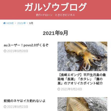
ガルゾウブログ
釣り×ドローン ときどきビジネス
HOME
2021年
9月
2021年9月
auユーザー！povo2.0がくるぞ
2021年9月28日
【長崎エギング】平戸生月島の最
南端「長瀬」「水タレ」「鷹の
巣」のアオリイカポイント紹介
2021年9月24日
蚊焼のネヤはイカ釣れないよ
2021年9月23日