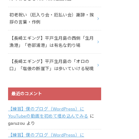
初老祝い（厄入り会・厄払い会）謝辞・挨
拶の言葉・作例
【長崎エギング】平戸生月島の西側「生月
漁港」「壱部浦港」は有名な釣り場
【長崎エギング】平戸生月島の「オロの
口」「塩俵の断崖下」は歩いていける秘境
最近のコメント
【練習】僕のブログ（WordPress）に
YouTubeの動画を初めて埋め込んでみる
に
garuzou
より
【練習】僕のブログ（WordPress）に