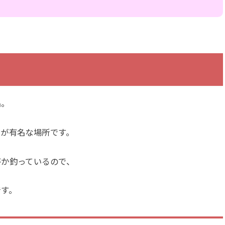
名。
とが有名な場所です。
杯か釣っているので、
です。