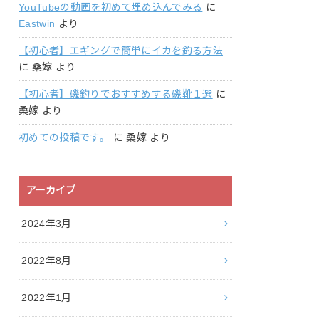
YouTubeの動画を初めて埋め込んでみる
に
Eastwin
より
【初心者】エギングで簡単にイカを釣る方法
に
桑嫁
より
【初心者】磯釣りでおすすめする磯靴１選
に
桑嫁
より
初めての投稿です。
に
桑嫁
より
アーカイブ
2024年3月
2022年8月
2022年1月