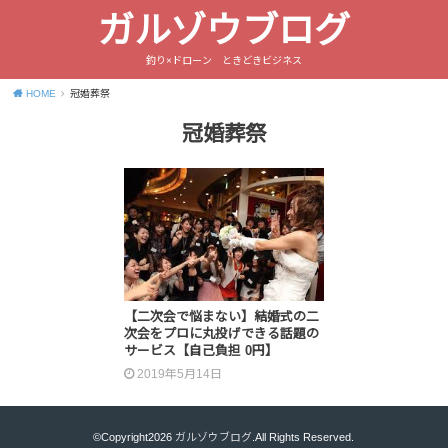
ガルゾウブログ
釣り×ドローン ときどきビジネス
HOME
冠婚葬祭
冠婚葬祭
【二次会で悩まない】結婚式の二
次会をプロに丸投げできる話題の
サービス【自己負担 0円】
2019年5月14日
©Copyright2026
ガルゾウブログ
.All Rights Reserved.