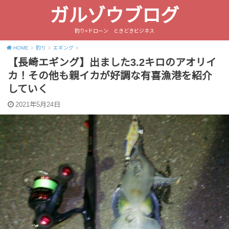
ガルゾウブログ
釣り×ドローン ときどきビジネス
HOME
釣り
エギング
【長崎エギング】出ました3.2キロのアオリイ
カ！その他も親イカが好調な有喜漁港を紹介
していく
2021年5月24日