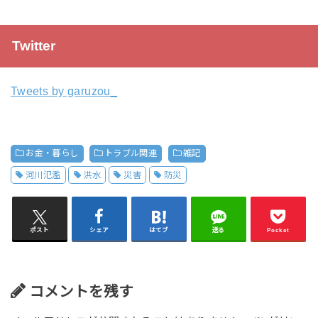
Twitter
Tweets by garuzou_
お金・暮らし
トラブル関連
雑記
河川氾濫
洪水
災害
防災
ポスト
シェア
はてブ
送る
Pocket
コメントを残す