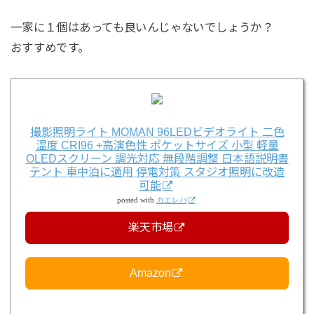
一家に１個はあっても良いんじゃないでしょうか？
おすすめです。
撮影照明ライト MOMAN 96LEDビデオライト 二色
温度 CRI96 +高演色性 ポケットサイズ 小型 軽量
OLEDスクリーン 調光対応 無段階調整 日本語説明書
テント 車中泊に適用 停電対策 スタジオ照明に改造
可能
posted with
カエレバ
楽天市場
Amazon