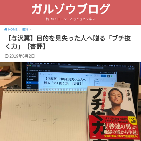
ガルゾウブログ
釣り×ドローン ときどきビジネス
HOME
書籍
【与沢翼】目的を見失った人へ贈る「ブチ抜
く力」【書評】
2019年6月2日