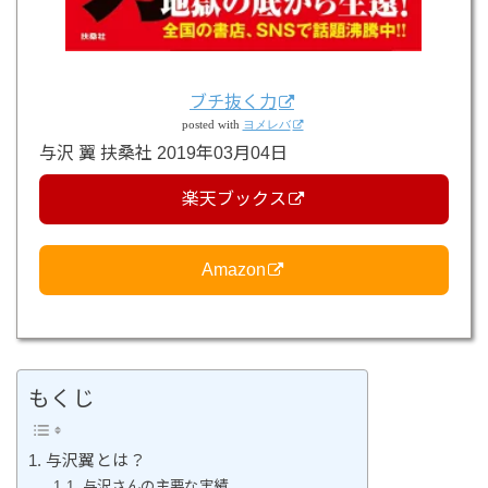
ブチ抜く力
posted with
ヨメレバ
与沢 翼 扶桑社 2019年03月04日
楽天ブックス
Amazon
もくじ
与沢翼とは？
与沢さんの主要な実績