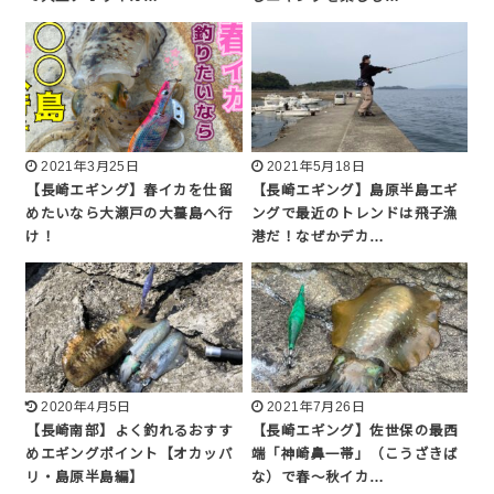
2021年3月25日
2021年5月18日
【長崎エギング】春イカを仕留
【長崎エギング】島原半島エギ
めたいなら大瀬戸の大蟇島へ行
ングで最近のトレンドは飛子漁
け！
港だ！なぜかデカ…
2020年4月5日
2021年7月26日
【長崎南部】よく釣れるおすす
【長崎エギング】佐世保の最西
めエギングポイント【オカッパ
端「神崎鼻一帯」（こうざきば
リ・島原半島編】
な）で春〜秋イカ…